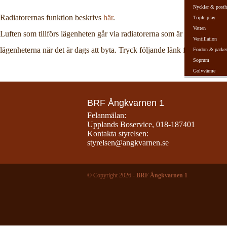
Nycklar & posth
Radiatorernas funktion beskrivs
här
.
Triple play
Vatten
Luften som tillförs lägenheten går via radiatorerna som är försedda med
Ventillation
lägenheterna när det är dags att byta. Tryck följande länk för anvisninga
Fordon & parker
Soprum
Golvvärme
BRF Ångkvarnen 1
Felanmälan:
Upplands Boservice
,
018-187401
Kontakta styrelsen:
styrelsen@angkvarnen.se
© Copyright 2026 -
BRF Ångkvarnen 1