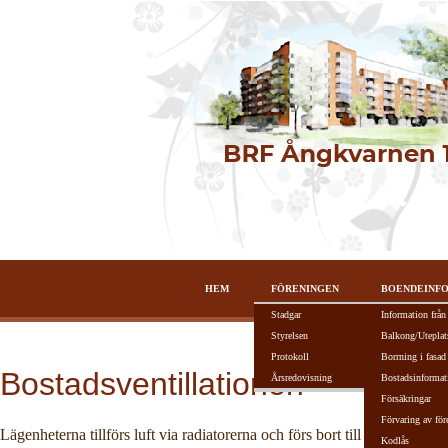
HEM
FÖRENINGEN
BOENDEINF
Stadgar
Information från
Styrelsen
Balkong/Uteplat
Protokoll
Borrning i fasad
Bostadsventillationen
Årsredovisning
Bostadsinformat
Försäkringar
Förvaring av för
Lägenheterna tillförs luft via radiatorerna och förs bort till en central 
Kodlås