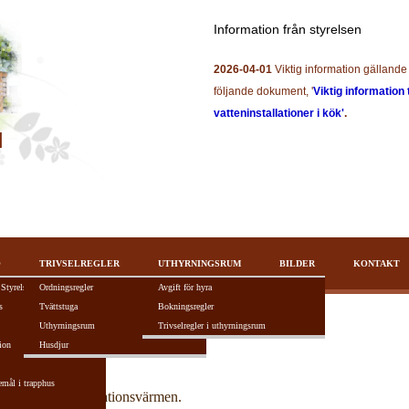
Information från styrelsen
2026-04-01
Viktig information gällande 
följande dokument, '
Viktig information 
vatteninstallationer i kök'
.
O
TRIVSELREGLER
UTHYRNINGSRUM
BILDER
KONTAKT
 Styrelsen
Ordningsregler
Avgift för hyra
s
Tvättstuga
Bokningsregler
Uthyrningsrum
Trivselregler i uthyrningsrum
ion
Husdjur
emål i trapphus
återvinning av ventilationsvärmen.