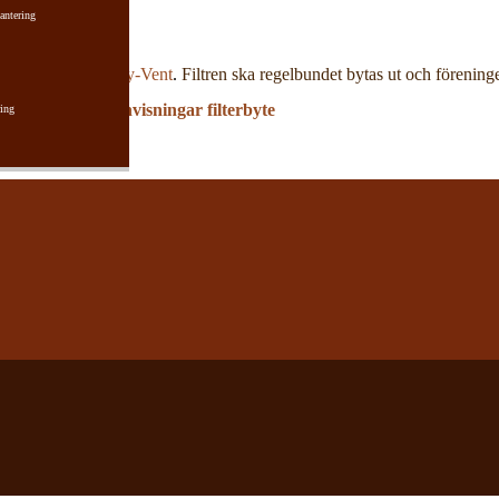
antering
 filtersystem -
Easy-Vent
.
Filtren ska regelbundet bytas ut och föreningen
r för filterbyte:
Anvisningar filterbyte
ing