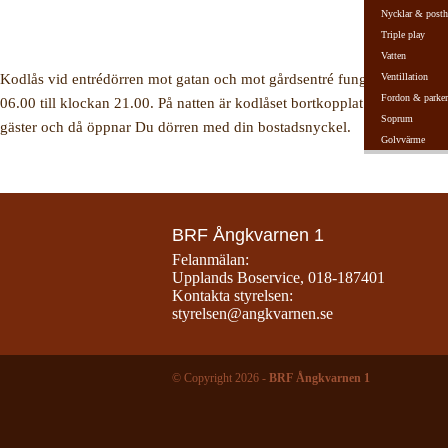
Nycklar & posth
Triple play
Vatten
Ventillation
Kodlås vid entrédörren mot gatan och mot gårdsentré fungerar mellan 
Fordon & parker
06.00 till klockan 21.00. På natten är kodlåset bortkopplat för att undv
Soprum
gäster och då öppnar Du dörren med din bostadsnyckel.
Golvvärme
BRF Ångkvarnen 1
Felanmälan:
Upplands Boservice
,
018-187401
Kontakta styrelsen:
styrelsen@angkvarnen.se
© Copyright 2026 -
BRF Ångkvarnen 1