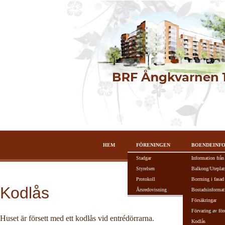
HEM
FÖRENINGEN
BOENDEINF
Stadgar
Information från
Styrelsen
Balkong/Uteplat
Protokoll
Borrning i fasad
Kodlås
Årsredovisning
Bostadsinformat
Försäkringar
Förvaring av för
Huset är försett med ett kodlås vid entrédörrarna.
Kodlås