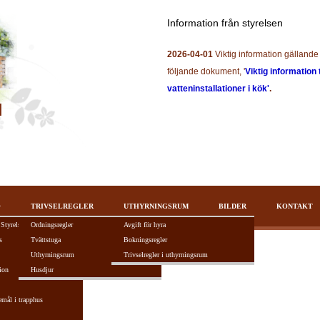
Information från styrelsen
2026-04-01
Viktig information gällande 
följande dokument, '
Viktig information 
vatteninstallationer i kök'
.
O
TRIVSELREGLER
UTHYRNINGSRUM
BILDER
KONTAKT
 Styrelsen
Ordningsregler
Avgift för hyra
s
Tvättstuga
Bokningsregler
Uthyrningsrum
Trivselregler i uthyrningsrum
ion
Husdjur
emål i trapphus