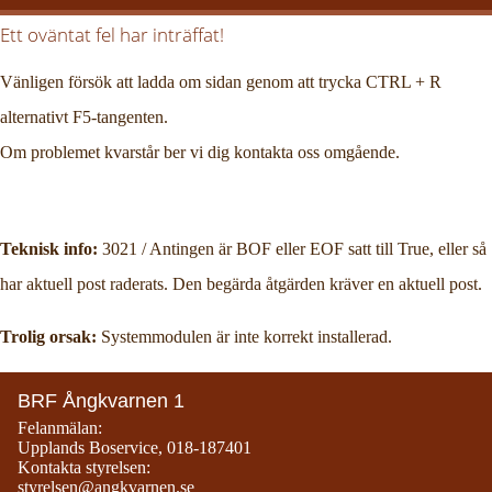
Ett oväntat fel har inträffat!
Vänligen försök att ladda om sidan genom att trycka CTRL + R
alternativt F5-tangenten.
Om problemet kvarstår ber vi dig kontakta oss omgående.
Teknisk info:
3021 / Antingen är BOF eller EOF satt till True, eller så
har aktuell post raderats. Den begärda åtgärden kräver en aktuell post.
Trolig orsak:
Systemmodulen är inte korrekt installerad.
BRF Ångkvarnen 1
Felanmälan:
Upplands Boservice
,
018-187401
Kontakta styrelsen:
styrelsen@angkvarnen.se