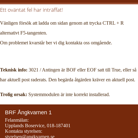
Ett oväntat fel har inträffat!
Vänligen försök att ladda om sidan genom att trycka CTRL + R
alternativt F5-tangenten.
Om problemet kvarstår ber vi dig kontakta oss omgående.
Teknisk info:
3021 / Antingen är BOF eller EOF satt till True, eller så
har aktuell post raderats. Den begärda åtgärden kräver en aktuell post.
Trolig orsak:
Systemmodulen är inte korrekt installerad.
BRF Ångkvarnen 1
Felanmälan:
Upplands Boservice
,
018-187401
Kontakta styrelsen:
styrelsen@angkvarnen.se