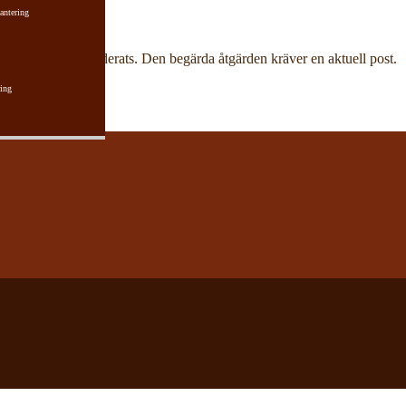
antering
har aktuell post raderats. Den begärda åtgärden kräver en aktuell post.
ing