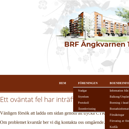
HEM
FÖRENINGEN
BOENDEINF
Stadgar
Information från
Ett oväntat fel har inträffat!
Styrelsen
Balkong/Uteplat
Protokoll
Borrning i fasad
Årsredovisning
Bostadsinformat
Vänligen försök att ladda om sidan genom att trycka CTRL + R alterna
Försäkringar
Förvaring av för
Om problemet kvarstår ber vi dig kontakta oss omgående.
Kodlås