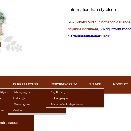
Information från styrelsen
2026-04-01
Viktig information gällande 
följande dokument, '
Viktig information 
vatteninstallationer i kök'
.
O
TRIVSELREGLER
UTHYRNINGSRUM
BILDER
KONTAKT
 Styrelsen
Ordningsregler
Avgift för hyra
s
Tvättstuga
Bokningsregler
Uthyrningsrum
Trivselregler i uthyrningsrum
ion
Husdjur
tivt F5-tangenten.
emål i trapphus