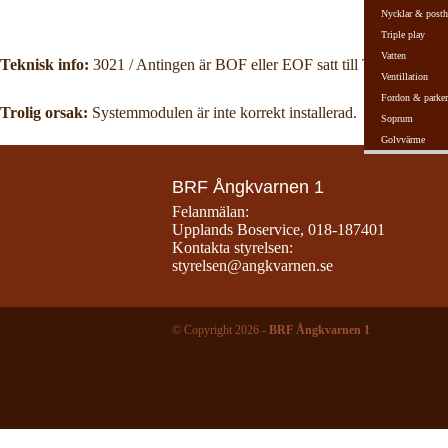
Nycklar & posth
Triple play
Vatten
Teknisk info:
3021 / Antingen är BOF eller EOF satt till True, eller så 
Ventillation
Fordon & parker
Trolig orsak:
Systemmodulen är inte korrekt installerad.
Soprum
Golvvärme
BRF Ångkvarnen 1
Felanmälan:
Upplands Boservice
,
018-187401
Kontakta styrelsen:
styrelsen@angkvarnen.se
© Copyright 2026 -
BRF Ångkvarnen 1