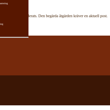
antering
har aktuell post raderats. Den begärda åtgärden kräver en aktuell post.
ing