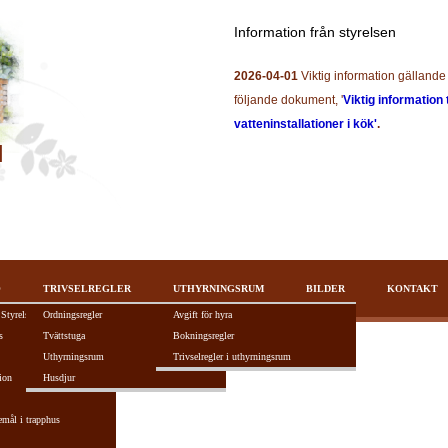
Information från styrelsen
2026-04-01
Viktig information gällande 
följande dokument, '
Viktig information 
vatteninstallationer i kök'
.
O
TRIVSELREGLER
UTHYRNINGSRUM
BILDER
KONTAKT
 Styrelsen
Ordningsregler
Avgift för hyra
s
Tvättstuga
Bokningsregler
Uthyrningsrum
Trivselregler i uthyrningsrum
ion
Husdjur
tivt F5-tangenten.
emål i trapphus