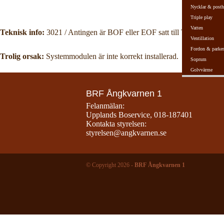
Nycklar & posth
Triple play
Vatten
Teknisk info:
3021 / Antingen är BOF eller EOF satt till True, eller så 
Ventillation
Fordon & parker
Trolig orsak:
Systemmodulen är inte korrekt installerad.
Soprum
Golvvärme
BRF Ångkvarnen 1
Felanmälan:
Upplands Boservice
,
018-187401
Kontakta styrelsen:
styrelsen@angkvarnen.se
© Copyright 2026 -
BRF Ångkvarnen 1