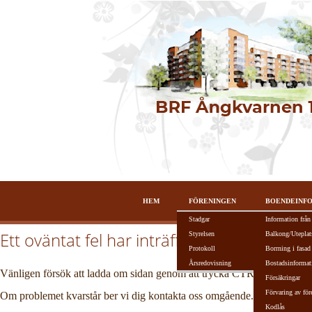
HEM
FÖRENINGEN
BOENDEINF
Stadgar
Information från
Ett oväntat fel har inträffat!
Styrelsen
Balkong/Uteplat
Protokoll
Borrning i fasad
Årsredovisning
Bostadsinformat
Vänligen försök att ladda om sidan genom att trycka CTRL + R alterna
Försäkringar
Förvaring av för
Om problemet kvarstår ber vi dig kontakta oss omgående.
Kodlås