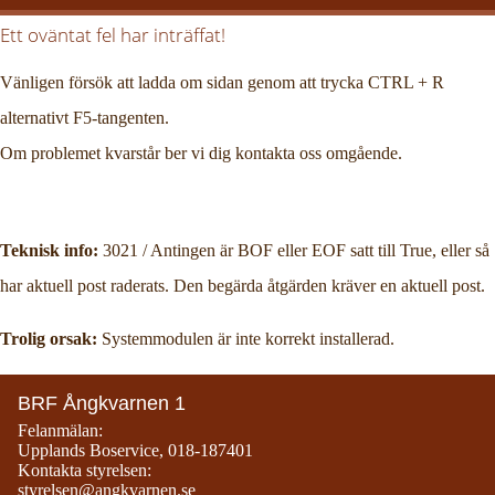
Ett oväntat fel har inträffat!
Vänligen försök att ladda om sidan genom att trycka CTRL + R
alternativt F5-tangenten.
Om problemet kvarstår ber vi dig kontakta oss omgående.
Teknisk info:
3021 / Antingen är BOF eller EOF satt till True, eller så
har aktuell post raderats. Den begärda åtgärden kräver en aktuell post.
Trolig orsak:
Systemmodulen är inte korrekt installerad.
BRF Ångkvarnen 1
Felanmälan:
Upplands Boservice
,
018-187401
Kontakta styrelsen:
styrelsen@angkvarnen.se