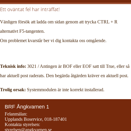
Ett oväntat fel har inträffat!
Vänligen försök att ladda om sidan genom att trycka CTRL + R
alternativt F5-tangenten.
Om problemet kvarstår ber vi dig kontakta oss omgående.
Teknisk info:
3021 / Antingen är BOF eller EOF satt till True, eller så
har aktuell post raderats. Den begärda åtgärden kräver en aktuell post.
Trolig orsak:
Systemmodulen är inte korrekt installerad.
BRF Ångkvarnen 1
Felanmälan:
Upplands Boservice
,
018-187401
Kontakta styrelsen:
styrelsen@angkvarnen.se