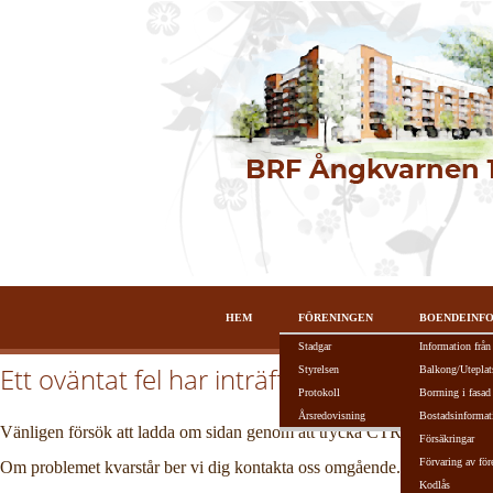
HEM
FÖRENINGEN
BOENDEINF
Stadgar
Information från
Ett oväntat fel har inträffat!
Styrelsen
Balkong/Uteplat
Protokoll
Borrning i fasad
Årsredovisning
Bostadsinformat
Vänligen försök att ladda om sidan genom att trycka CTRL + R alterna
Försäkringar
Förvaring av för
Om problemet kvarstår ber vi dig kontakta oss omgående.
Kodlås