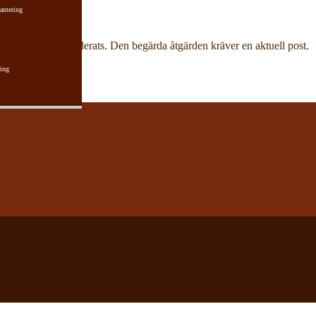
antering
har aktuell post raderats. Den begärda åtgärden kräver en aktuell post.
ing