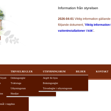
Information från styrelsen
2026-04-01
Viktig information gällande 
följande dokument, '
Viktig information 
vatteninstallationer i kök'
.
O
TRIVSELREGLER
UTHYRNINGSRUM
BILDER
KONTAKT
 Styrelsen
Ordningsregler
Avgift för hyra
s
Tvättstuga
Bokningsregler
Uthyrningsrum
Trivselregler i uthyrningsrum
ion
Husdjur
tivt F5-tangenten.
emål i trapphus