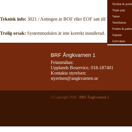
Nycklar & posth
Triple play
Vatten
Teknisk info:
3021 / Antingen är BOF eller EOF satt till True, eller så 
Ventillation
Fordon & parker
Trolig orsak:
Systemmodulen är inte korrekt installerad.
Soprum
Golvvärme
BRF Ångkvarnen 1
Felanmälan:
Upplands Boservice
,
018-187401
Kontakta styrelsen:
styrelsen@angkvarnen.se
© Copyright 2026 -
BRF Ångkvarnen 1