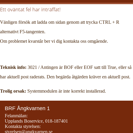
Ett oväntat fel har inträffat!
Vänligen försök att ladda om sidan genom att trycka CTRL + R
alternativt F5-tangenten.
Om problemet kvarstår ber vi dig kontakta oss omgående.
Teknisk info:
3021 / Antingen är BOF eller EOF satt till True, eller så
har aktuell post raderats. Den begärda åtgärden kräver en aktuell post.
Trolig orsak:
Systemmodulen är inte korrekt installerad.
BRF Ångkvarnen 1
Felanmälan:
Upplands Boservice
,
018-187401
Kontakta styrelsen:
styrelsen@angkvarnen.se