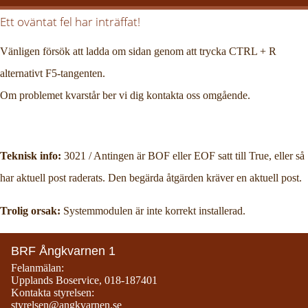
Ett oväntat fel har inträffat!
Vänligen försök att ladda om sidan genom att trycka CTRL + R
alternativt F5-tangenten.
Om problemet kvarstår ber vi dig kontakta oss omgående.
Teknisk info:
3021 / Antingen är BOF eller EOF satt till True, eller så
har aktuell post raderats. Den begärda åtgärden kräver en aktuell post.
Trolig orsak:
Systemmodulen är inte korrekt installerad.
BRF Ångkvarnen 1
Felanmälan:
Upplands Boservice
,
018-187401
Kontakta styrelsen:
styrelsen@angkvarnen.se