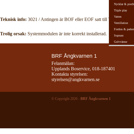
Nycklar & posth
Triple play
Vatten
Teknisk info:
3021 / Antingen är BOF eller EOF satt till True, eller så 
Ventillation
Fordon & parker
Trolig orsak:
Systemmodulen är inte korrekt installerad.
Soprum
Golvvärme
BRF Ångkvarnen 1
Felanmälan:
Upplands Boservice
,
018-187401
Kontakta styrelsen:
styrelsen@angkvarnen.se
© Copyright 2026 -
BRF Ångkvarnen 1