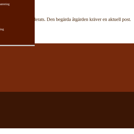
antering
har aktuell post raderats. Den begärda åtgärden kräver en aktuell post.
ing