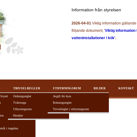
Information från styrelsen
2026-04-01
Viktig information gällande 
följande dokument, '
Viktig information 
vatteninstallationer i kök'
.
O
TRIVSELREGLER
UTHYRNINGSRUM
BILDER
KONTAKT
 Styrelsen
Ordningsregler
Avgift för hyra
s
Tvättstuga
Bokningsregler
Uthyrningsrum
Trivselregler i uthyrningsrum
ion
Husdjur
tivt F5-tangenten.
emål i trapphus