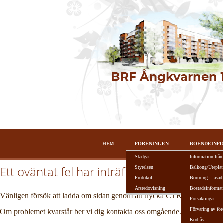
HEM
FÖRENINGEN
BOENDEINF
Stadgar
Information från
Ett oväntat fel har inträffat!
Styrelsen
Balkong/Uteplat
Protokoll
Borrning i fasad
Årsredovisning
Bostadsinformat
Vänligen försök att ladda om sidan genom att trycka CTRL + R alterna
Försäkringar
Förvaring av för
Om problemet kvarstår ber vi dig kontakta oss omgående.
Kodlås