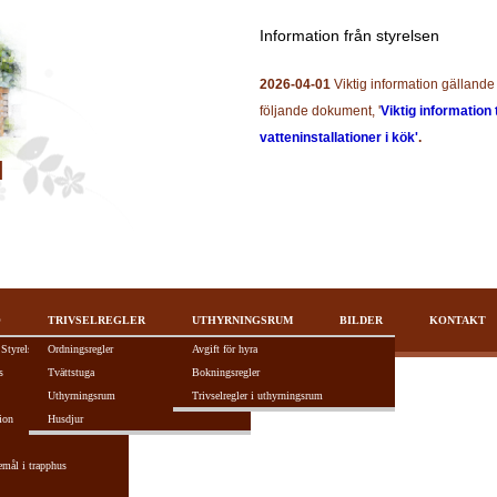
Information från styrelsen
2026-04-01
Viktig information gällande 
följande dokument, '
Viktig information 
vatteninstallationer i kök'
.
O
TRIVSELREGLER
UTHYRNINGSRUM
BILDER
KONTAKT
 Styrelsen
Ordningsregler
Avgift för hyra
s
Tvättstuga
Bokningsregler
Uthyrningsrum
Trivselregler i uthyrningsrum
ion
Husdjur
tivt F5-tangenten.
emål i trapphus