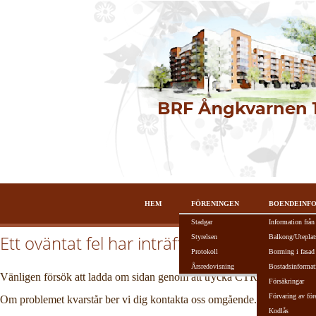
HEM
FÖRENINGEN
BOENDEINF
Stadgar
Information från
Ett oväntat fel har inträffat!
Styrelsen
Balkong/Uteplat
Protokoll
Borrning i fasad
Årsredovisning
Bostadsinformat
Vänligen försök att ladda om sidan genom att trycka CTRL + R alterna
Försäkringar
Förvaring av för
Om problemet kvarstår ber vi dig kontakta oss omgående.
Kodlås