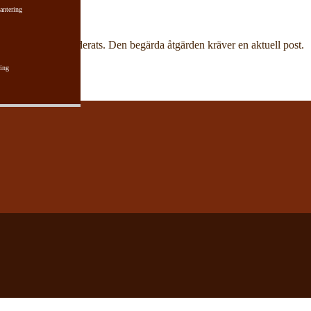
antering
har aktuell post raderats. Den begärda åtgärden kräver en aktuell post.
ing