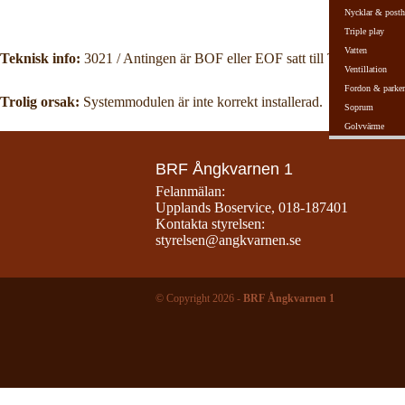
Nycklar & posth
Triple play
Vatten
Teknisk info:
3021 / Antingen är BOF eller EOF satt till True, eller så 
Ventillation
Fordon & parker
Trolig orsak:
Systemmodulen är inte korrekt installerad.
Soprum
Golvvärme
BRF Ångkvarnen 1
Felanmälan:
Upplands Boservice
,
018-187401
Kontakta styrelsen:
styrelsen@angkvarnen.se
© Copyright 2026 -
BRF Ångkvarnen 1