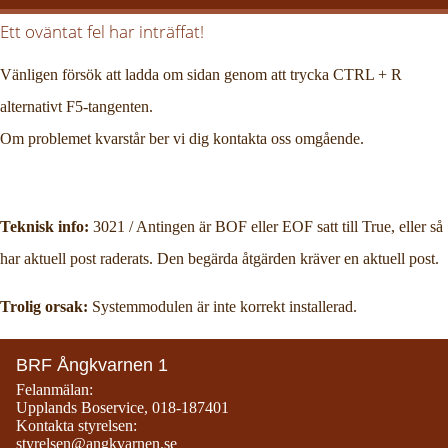
Ett oväntat fel har inträffat!
Vänligen försök att ladda om sidan genom att trycka CTRL + R
alternativt F5-tangenten.
Om problemet kvarstår ber vi dig kontakta oss omgående.
Teknisk info:
3021 / Antingen är BOF eller EOF satt till True, eller så
har aktuell post raderats. Den begärda åtgärden kräver en aktuell post.
Trolig orsak:
Systemmodulen är inte korrekt installerad.
BRF Ångkvarnen 1
Felanmälan:
Upplands Boservice
,
018-187401
Kontakta styrelsen:
styrelsen@angkvarnen.se