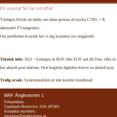
Ett oväntat fel har inträffat!
Vänligen försök att ladda om sidan genom att trycka CTRL + R
alternativt F5-tangenten.
Om problemet kvarstår ber vi dig kontakta oss omgående.
Teknisk info:
3021 / Antingen är BOF eller EOF satt till True, eller så
har aktuell post raderats. Den begärda åtgärden kräver en aktuell post.
Trolig orsak:
Systemmodulen är inte korrekt installerad.
BRF Ångkvarnen 1
Felanmälan:
Upplands Boservice
,
018-187401
Kontakta styrelsen:
styrelsen@angkvarnen.se