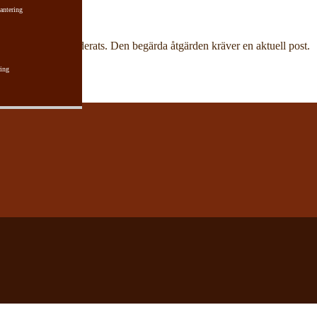
antering
har aktuell post raderats. Den begärda åtgärden kräver en aktuell post.
ing