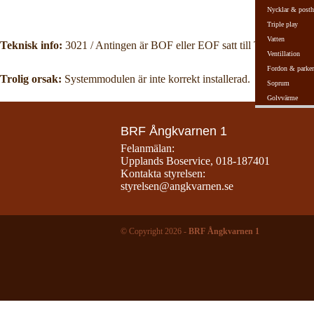
Nycklar & posth
Triple play
Vatten
Teknisk info:
3021 / Antingen är BOF eller EOF satt till True, eller så 
Ventillation
Fordon & parker
Trolig orsak:
Systemmodulen är inte korrekt installerad.
Soprum
Golvvärme
BRF Ångkvarnen 1
Felanmälan:
Upplands Boservice
,
018-187401
Kontakta styrelsen:
styrelsen@angkvarnen.se
© Copyright 2026 -
BRF Ångkvarnen 1