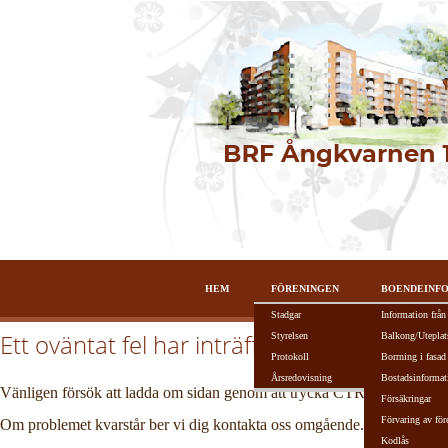
HEM
FÖRENINGEN
BOENDEINF
Stadgar
Information från
Ett oväntat fel har inträffat!
Styrelsen
Balkong/Uteplat
Protokoll
Borrning i fasad
Årsredovisning
Bostadsinformat
Vänligen försök att ladda om sidan genom att trycka CTRL + R alterna
Försäkringar
Förvaring av för
Om problemet kvarstår ber vi dig kontakta oss omgående.
Kodlås