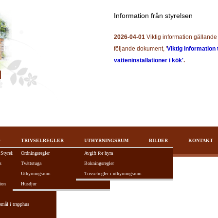
Information från styrelsen
2026-04-01
Viktig information gällande 
följande dokument, '
Viktig information 
vatteninstallationer i kök'
.
O
TRIVSELREGLER
UTHYRNINGSRUM
BILDER
KONTAKT
 Styrelsen
Ordningsregler
Avgift för hyra
s
Tvättstuga
Bokningsregler
Uthyrningsrum
Trivselregler i uthyrningsrum
ion
Husdjur
tivt F5-tangenten.
emål i trapphus