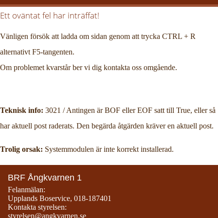
Ett oväntat fel har inträffat!
Vänligen försök att ladda om sidan genom att trycka CTRL + R
alternativt F5-tangenten.
Om problemet kvarstår ber vi dig kontakta oss omgående.
Teknisk info:
3021 / Antingen är BOF eller EOF satt till True, eller så
har aktuell post raderats. Den begärda åtgärden kräver en aktuell post.
Trolig orsak:
Systemmodulen är inte korrekt installerad.
BRF Ångkvarnen 1
Felanmälan:
Upplands Boservice
,
018-187401
Kontakta styrelsen:
styrelsen@angkvarnen.se