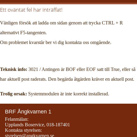
Ett oväntat fel har inträffat!
Vänligen försök att ladda om sidan genom att trycka CTRL + R
alternativt F5-tangenten.
Om problemet kvarstår ber vi dig kontakta oss omgående.
Teknisk info:
3021 / Antingen är BOF eller EOF satt till True, eller så
har aktuell post raderats. Den begärda åtgärden kräver en aktuell post.
Trolig orsak:
Systemmodulen är inte korrekt installerad.
BRF Ångkvarnen 1
Felanmälan:
Upplands Boservice
,
018-187401
Kontakta styrelsen:
styrelsen@angkvarnen.se