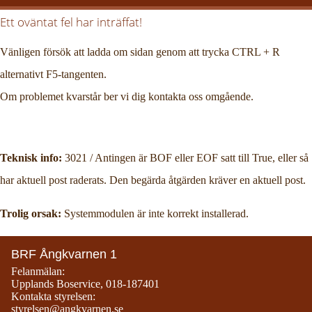
Ett oväntat fel har inträffat!
Vänligen försök att ladda om sidan genom att trycka CTRL + R
alternativt F5-tangenten.
Om problemet kvarstår ber vi dig kontakta oss omgående.
Teknisk info:
3021 / Antingen är BOF eller EOF satt till True, eller så
har aktuell post raderats. Den begärda åtgärden kräver en aktuell post.
Trolig orsak:
Systemmodulen är inte korrekt installerad.
BRF Ångkvarnen 1
Felanmälan:
Upplands Boservice
,
018-187401
Kontakta styrelsen:
styrelsen@angkvarnen.se