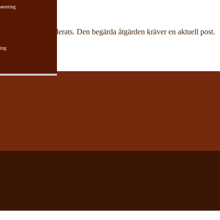
antering
har aktuell post raderats. Den begärda åtgärden kräver en aktuell post.
ing