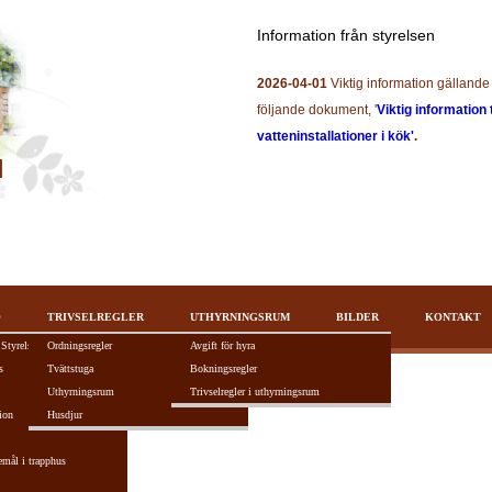
Information från styrelsen
2026-04-01
Viktig information gällande 
följande dokument, '
Viktig information 
vatteninstallationer i kök'
.
O
TRIVSELREGLER
UTHYRNINGSRUM
BILDER
KONTAKT
 Styrelsen
Ordningsregler
Avgift för hyra
s
Tvättstuga
Bokningsregler
Uthyrningsrum
Trivselregler i uthyrningsrum
ion
Husdjur
tivt F5-tangenten.
emål i trapphus