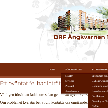
HEM
FÖRENINGEN
BOENDEINF
Stadgar
Information från
Ett oväntat fel har inträffat!
Styrelsen
Balkong/Uteplat
Protokoll
Borrning i fasad
Årsredovisning
Bostadsinformat
Vänligen försök att ladda om sidan genom att trycka CTRL + R alterna
Försäkringar
Förvaring av för
Om problemet kvarstår ber vi dig kontakta oss omgående.
Kodlås