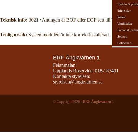
Nycklar & posth
Triple play
Vatten
Teknisk info:
3021 / Antingen är BOF eller EOF satt till True, eller så 
Ventillation
Fordon & parker
Trolig orsak:
Systemmodulen är inte korrekt installerad.
Soprum
Golvvärme
BRF Ångkvarnen 1
Felanmälan:
Upplands Boservice
,
018-187401
Kontakta styrelsen:
styrelsen@angkvarnen.se
© Copyright 2026 -
BRF Ångkvarnen 1