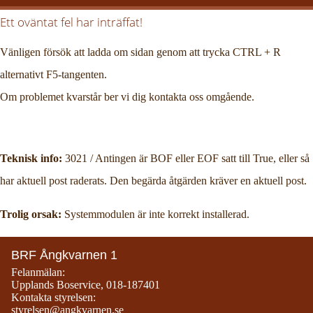
Ett oväntat fel har inträffat!
Vänligen försök att ladda om sidan genom att trycka CTRL + R
alternativt F5-tangenten.
Om problemet kvarstår ber vi dig kontakta oss omgående.
Teknisk info:
3021 / Antingen är BOF eller EOF satt till True, eller så
har aktuell post raderats. Den begärda åtgärden kräver en aktuell post.
Trolig orsak:
Systemmodulen är inte korrekt installerad.
BRF Ångkvarnen 1
Felanmälan:
Upplands Boservice
,
018-187401
Kontakta styrelsen:
styrelsen@angkvarnen.se