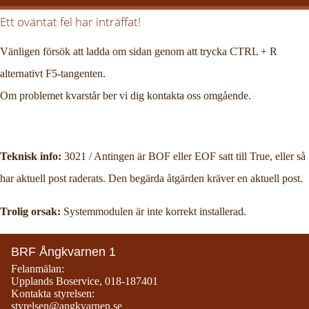
Ett oväntat fel har inträffat!
Vänligen försök att ladda om sidan genom att trycka CTRL + R
alternativt F5-tangenten.
Om problemet kvarstår ber vi dig kontakta oss omgående.
Teknisk info:
3021 / Antingen är BOF eller EOF satt till True, eller så
har aktuell post raderats. Den begärda åtgärden kräver en aktuell post.
Trolig orsak:
Systemmodulen är inte korrekt installerad.
BRF Ångkvarnen 1
Felanmälan:
Upplands Boservice
,
018-187401
Kontakta styrelsen:
styrelsen@angkvarnen.se