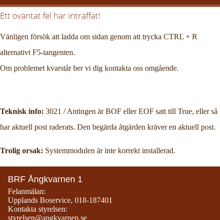
Ett oväntat fel har inträffat!
Vänligen försök att ladda om sidan genom att trycka CTRL + R
alternativt F5-tangenten.
Om problemet kvarstår ber vi dig kontakta oss omgående.
Teknisk info:
3021 / Antingen är BOF eller EOF satt till True, eller så
har aktuell post raderats. Den begärda åtgärden kräver en aktuell post.
Trolig orsak:
Systemmodulen är inte korrekt installerad.
BRF Ångkvarnen 1
Felanmälan:
Upplands Boservice
,
018-187401
Kontakta styrelsen:
styrelsen@angkvarnen.se