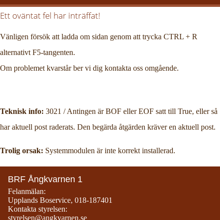
Ett oväntat fel har inträffat!
Vänligen försök att ladda om sidan genom att trycka CTRL + R
alternativt F5-tangenten.
Om problemet kvarstår ber vi dig kontakta oss omgående.
Teknisk info:
3021 / Antingen är BOF eller EOF satt till True, eller så
har aktuell post raderats. Den begärda åtgärden kräver en aktuell post.
Trolig orsak:
Systemmodulen är inte korrekt installerad.
BRF Ångkvarnen 1
Felanmälan:
Upplands Boservice
,
018-187401
Kontakta styrelsen:
styrelsen@angkvarnen.se