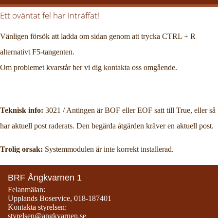
Ett oväntat fel har inträffat!
Vänligen försök att ladda om sidan genom att trycka CTRL + R
alternativt F5-tangenten.
Om problemet kvarstår ber vi dig kontakta oss omgående.
Teknisk info:
3021 / Antingen är BOF eller EOF satt till True, eller så
har aktuell post raderats. Den begärda åtgärden kräver en aktuell post.
Trolig orsak:
Systemmodulen är inte korrekt installerad.
BRF Ångkvarnen 1
Felanmälan:
Upplands Boservice
,
018-187401
Kontakta styrelsen:
styrelsen@angkvarnen.se