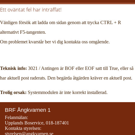
Ett oväntat fel har inträffat!
Vänligen försök att ladda om sidan genom att trycka CTRL + R
alternativt F5-tangenten.
Om problemet kvarstår ber vi dig kontakta oss omgående.
Teknisk info:
3021 / Antingen är BOF eller EOF satt till True, eller så
har aktuell post raderats. Den begärda åtgärden kräver en aktuell post.
Trolig orsak:
Systemmodulen är inte korrekt installerad.
BRF Ångkvarnen 1
Felanmälan:
Upplands Boservice
,
018-187401
Kontakta styrelsen:
styrelsen@angkvarnen.se