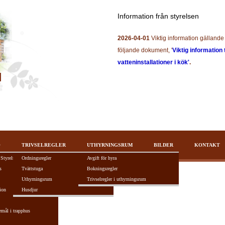
Information från styrelsen
2026-04-01
Viktig information gällande 
följande dokument, '
Viktig information 
vatteninstallationer i kök'
.
O
TRIVSELREGLER
UTHYRNINGSRUM
BILDER
KONTAKT
 Styrelsen
Ordningsregler
Avgift för hyra
s
Tvättstuga
Bokningsregler
Uthyrningsrum
Trivselregler i uthyrningsrum
ion
Husdjur
tivt F5-tangenten.
emål i trapphus