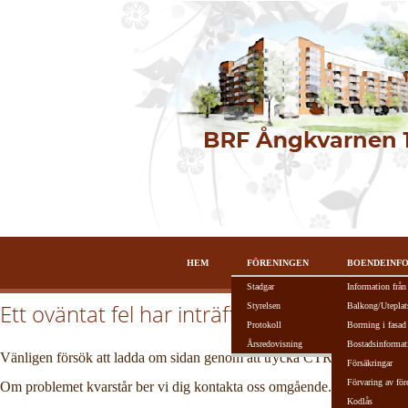
HEM
FÖRENINGEN
BOENDEINF
Stadgar
Information från
Ett oväntat fel har inträffat!
Styrelsen
Balkong/Uteplat
Protokoll
Borrning i fasad
Årsredovisning
Bostadsinformat
Vänligen försök att ladda om sidan genom att trycka CTRL + R alterna
Försäkringar
Förvaring av för
Om problemet kvarstår ber vi dig kontakta oss omgående.
Kodlås