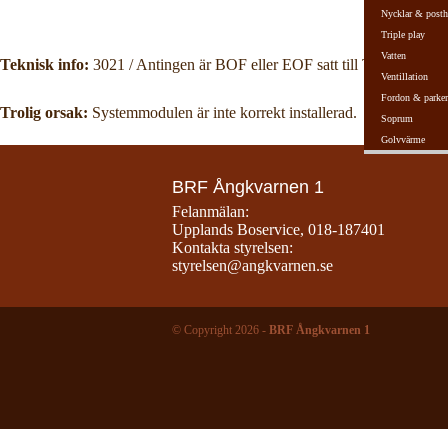
Nycklar & posth
Triple play
Vatten
Teknisk info:
3021 / Antingen är BOF eller EOF satt till True, eller så 
Ventillation
Fordon & parker
Trolig orsak:
Systemmodulen är inte korrekt installerad.
Soprum
Golvvärme
BRF Ångkvarnen 1
Felanmälan:
Upplands Boservice
,
018-187401
Kontakta styrelsen:
styrelsen@angkvarnen.se
© Copyright 2026 -
BRF Ångkvarnen 1