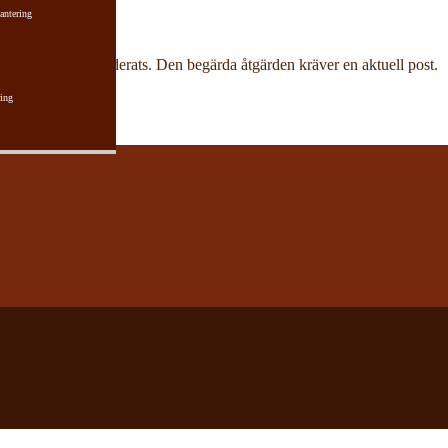
antering
har aktuell post raderats. Den begärda åtgärden kräver en aktuell post.
ing