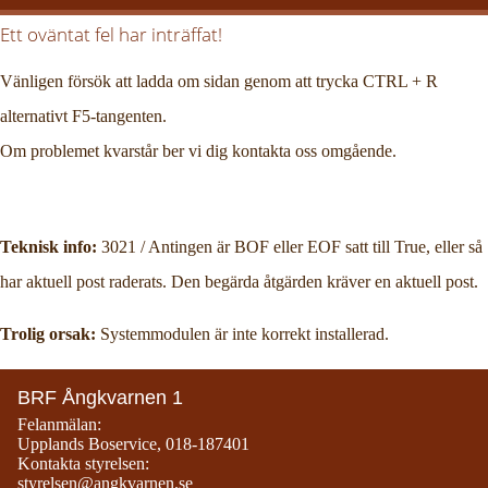
Ett oväntat fel har inträffat!
Vänligen försök att ladda om sidan genom att trycka CTRL + R
alternativt F5-tangenten.
Om problemet kvarstår ber vi dig kontakta oss omgående.
Teknisk info:
3021 / Antingen är BOF eller EOF satt till True, eller så
har aktuell post raderats. Den begärda åtgärden kräver en aktuell post.
Trolig orsak:
Systemmodulen är inte korrekt installerad.
BRF Ångkvarnen 1
Felanmälan:
Upplands Boservice
,
018-187401
Kontakta styrelsen:
styrelsen@angkvarnen.se