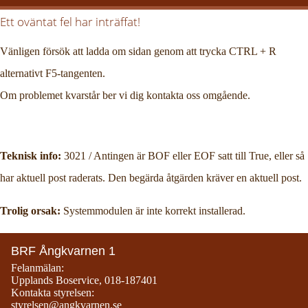
Ett oväntat fel har inträffat!
Vänligen försök att ladda om sidan genom att trycka CTRL + R
alternativt F5-tangenten.
Om problemet kvarstår ber vi dig kontakta oss omgående.
Teknisk info:
3021 / Antingen är BOF eller EOF satt till True, eller så
har aktuell post raderats. Den begärda åtgärden kräver en aktuell post.
Trolig orsak:
Systemmodulen är inte korrekt installerad.
BRF Ångkvarnen 1
Felanmälan:
Upplands Boservice
,
018-187401
Kontakta styrelsen:
styrelsen@angkvarnen.se