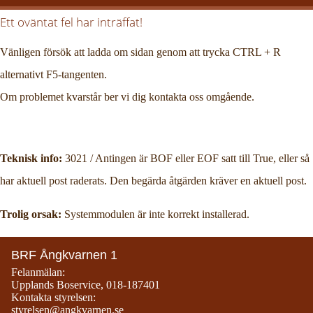
Ett oväntat fel har inträffat!
Vänligen försök att ladda om sidan genom att trycka CTRL + R
alternativt F5-tangenten.
Om problemet kvarstår ber vi dig kontakta oss omgående.
Teknisk info:
3021 / Antingen är BOF eller EOF satt till True, eller så
har aktuell post raderats. Den begärda åtgärden kräver en aktuell post.
Trolig orsak:
Systemmodulen är inte korrekt installerad.
BRF Ångkvarnen 1
Felanmälan:
Upplands Boservice
,
018-187401
Kontakta styrelsen:
styrelsen@angkvarnen.se