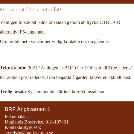
Ett oväntat fel har inträffat!
Vänligen försök att ladda om sidan genom att trycka CTRL + R
alternativt F5-tangenten.
Om problemet kvarstår ber vi dig kontakta oss omgående.
Teknisk info:
3021 / Antingen är BOF eller EOF satt till True, eller så
har aktuell post raderats. Den begärda åtgärden kräver en aktuell post.
Trolig orsak:
Systemmodulen är inte korrekt installerad.
BRF Ångkvarnen 1
Felanmälan:
Upplands Boservice
,
018-187401
Kontakta styrelsen:
styrelsen@angkvarnen.se