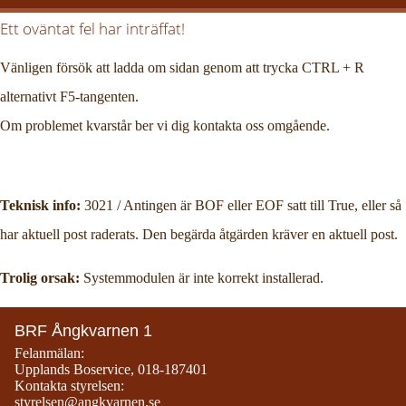
Ett oväntat fel har inträffat!
Vänligen försök att ladda om sidan genom att trycka CTRL + R
alternativt F5-tangenten.
Om problemet kvarstår ber vi dig kontakta oss omgående.
Teknisk info:
3021 / Antingen är BOF eller EOF satt till True, eller så
har aktuell post raderats. Den begärda åtgärden kräver en aktuell post.
Trolig orsak:
Systemmodulen är inte korrekt installerad.
BRF Ångkvarnen 1
Felanmälan:
Upplands Boservice
,
018-187401
Kontakta styrelsen:
styrelsen@angkvarnen.se