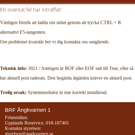
Ett oväntat fel har inträffat!
Vänligen försök att ladda om sidan genom att trycka CTRL + R
alternativt F5-tangenten.
Om problemet kvarstår ber vi dig kontakta oss omgående.
Teknisk info:
3021 / Antingen är BOF eller EOF satt till True, eller så
har aktuell post raderats. Den begärda åtgärden kräver en aktuell post.
Trolig orsak:
Systemmodulen är inte korrekt installerad.
BRF Ångkvarnen 1
Felanmälan:
Upplands Boservice
,
018-187401
Kontakta styrelsen:
styrelsen@angkvarnen.se