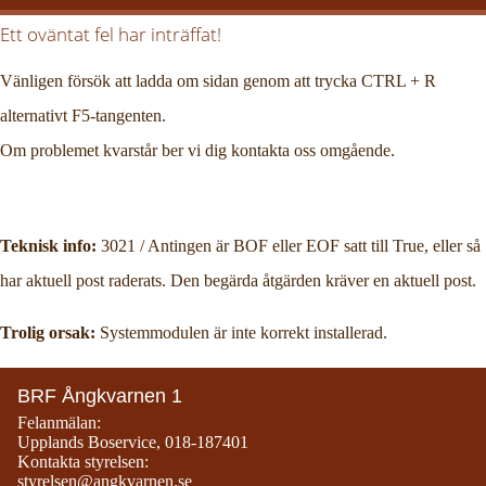
Ett oväntat fel har inträffat!
Vänligen försök att ladda om sidan genom att trycka CTRL + R
alternativt F5-tangenten.
Om problemet kvarstår ber vi dig kontakta oss omgående.
Teknisk info:
3021 / Antingen är BOF eller EOF satt till True, eller så
har aktuell post raderats. Den begärda åtgärden kräver en aktuell post.
Trolig orsak:
Systemmodulen är inte korrekt installerad.
BRF Ångkvarnen 1
Felanmälan:
Upplands Boservice
,
018-187401
Kontakta styrelsen:
styrelsen@angkvarnen.se